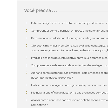
Você precisa . . .
Estimar posições de custo entre vários competidores em 
Compreender como e porque empresas no setor apresenta
Determinar as verdadeiras diferenças estratégicas nas ati
Oferecer uma maior precisão na sua avaliação estratégica,
concorrentes, clientes, fornecedores, e de alvos de aquisiç
Produzir análises de custo relativo entre sua empresa e s
Compreender a natureza exata e as fontes de vantagem co
Alertar o corpo gestor de sua empresa para ameaças sobre
desempenho dos concorrentes?
Elaborar recomendações para a gestão do posicionamento 
Melhorar a sua eficácia global em suas avaliações competit
Acabar com a confusão nas análises e debate sobre a razã
competitiva?