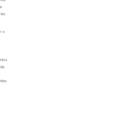
a
nas
m o
”
ntos
da,
ntes