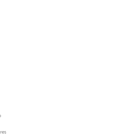
o
res