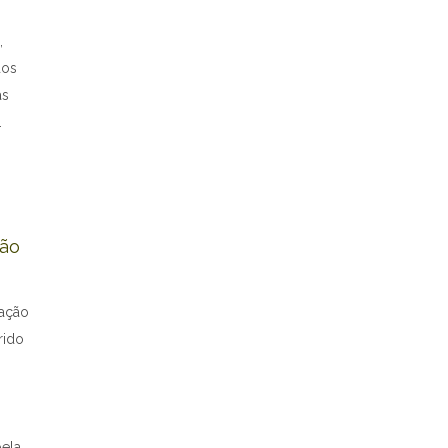
,
dos
as
.
s
ção
ração
rido
pela