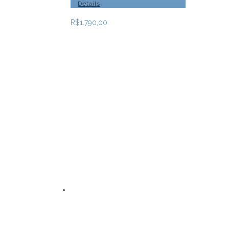
Tática
Details
R$
1.790,00