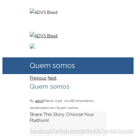
Quem somos
Previous
Next
Quem somos
By
advs
|
March 23rd, 2016
|
Comentários
desativados
em Quem somos
Share This Story, Choose Your
Platform!
Facebook
Twitter
Linkedin
Reddit
Tumblr
Google+